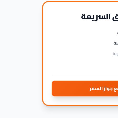
ق السريعة
نة
بة
ع جواز السفر