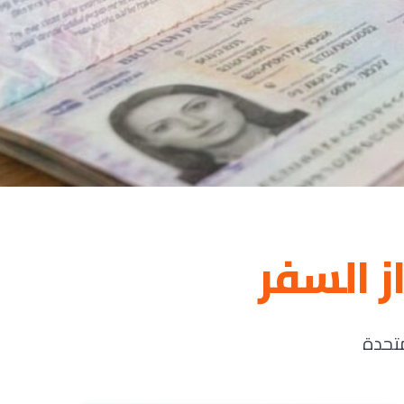
ز السفر
متحدة