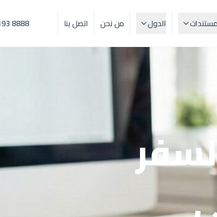
مستندات
الدول
من نحن
اتصل بنا
193 8888
السفر
ي