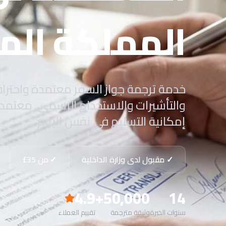
المملكة الم
خدمة ترجمة جواز السفر معتمدة واحترافي
والتأشيرات والاستخدام الرسمي. معتمدة 
إمكانية التسليم في نفس اليوم.
✓ مقبول لدى وزارة الداخلية
✓ من ⁦£35⁩
4.9
50,000+
14
سنوات الخبرة
وثيقة مترجمة
تقييم العملاء