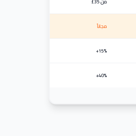
من ⁦£35⁩
مجاناً