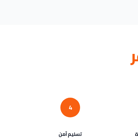
ر
4
ة
تسليم آمن