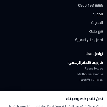
0800 193 8888
الموارد
المدونة
تتبع طلبك
احصل على تسعيرة
تواصل معنا
كارديف (المقر الرسمي):
Regus House
Malthouse Avenue
Cardiff CF23 8RU
نحن نقدر خصوصيتك
ملتزمون بـ GDPR
دفع آمن
حاصلون على ISO 17100
نستخدم ملفات تعريف الارتباط لتحسين تجربتك وتحليل حركة المرور. بالنقر على