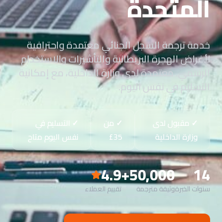
المتحدة
خدمة ترجمة السجل الجنائي معتمدة واحترافية
لأغراض الهجرة البريطانية والتأشيرات والاستخدام
الرسمي. معتمدة لدى وزارة الداخلية، مع إمكانية
التسليم في نفس اليوم.
✓ مقبول لدى
✓ من
✓ التسليم في
وزارة الداخلية
نفس اليوم متاح
4.9
50,000+
14
سنوات الخبرة
وثيقة مترجمة
تقييم العملاء