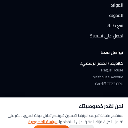
الموارد
المدونة
تتبع طلبك
احصل على تسعيرة
تواصل معنا
كارديف (المقر الرسمي):
Regus House
Malthouse Avenue
Cardiff CF23 8RU
نحن نقدر خصوصيتك
ملتزمون بـ GDPR
دفع آمن
حاصلون على ISO 17100
نستخدم ملفات تعريف الارتباط لتحسين تجربتك وتحليل حركة المرور. بالنقر على
"قبول الكل"، فإنك توافق على استخدامها.
سياسة الخصوصية
.
© 2026 Arabic Translation UK. جميع الحقوق محفوظة. | A
Lingo Service