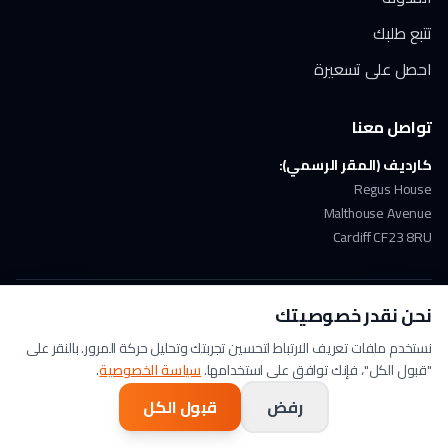
تتبع طلبك
احصل على تسعيرة
تواصل معنا
كارديف (المقر الرسمي):
Regus House
Malthouse Avenue
Cardiff CF23 8RU
نحن نقدر خصوصيتك
ملتزمون بـ GDPR
دفع آمن
حاصلون على ISO 17100
نستخدم ملفات تعريف الارتباط لتحسين تجربتك وتحليل حركة المرور. بالنقر على
"قبول الكل"، فإنك توافق على استخدامها.
سياسة الخصوصية
.
© 2026 Arabic Translation UK. جميع الحقوق محفوظة. | A
Lingo Service
Company |
سياسة الخصوصية
|
الشروط والأحكام
رفض
قبول الكل
تابعنا على LinkedIn
تابعنا على X
شاهدنا على YouTube