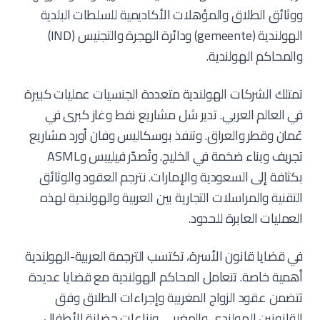
ووثائق الطلاق والمؤهلات الأكاديمية للسلطات البلدية
الهولندية (gemeente) ودائرة الهجرة والتجنيس (IND)
والمحاكم الهولندية.
تمتلك الشركات الهولندية متعددة الجنسيات عمليات كبيرة
في العالم العربي. تدير شل مشاريع نفط وغاز كبرى في
عُمان وقطر والعراق. وتنفذ بوسكاليس وفان أورد مشاريع
تجريف وبناء ضخمة في الخليج. وتُصدّر فيليبس وASML
بكثافة إلى السعودية والإمارات. نترجم العقود والوثائق
التقنية والمراسلات التجارية بين العربية والهولندية لهذه
العمليات العابرة للحدود.
في قضايا قانون الأسرة، تكتسب الترجمة العربية-الهولندية
أهمية خاصة. تتعامل المحاكم الهولندية مع قضايا عديدة
تتضمن عقود الزواج المغربية وإجراءات الطلاق وفق
القانونين الهولندي والمغربي ونزاعات حضانة الأطفال