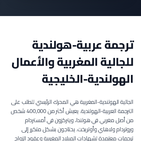
ترجمة عربية-هولندية
للجالية المغربية والأعمال
الهولندية-الخليجية
الجالية الهولندية-المغربية هي المحرك الرئيسي للطلب على
الترجمة العربية-الهولندية. يعيش أكثر من 400,000 شخص
من أصل مغربي في هولندا، ويتركزون في أمستردام
وروتردام ولاهاي وأوتريخت. يحتاجون بشكل متكرر إلى
ترجمات معتمدة لشهادات الميلاد المغربية وعقود الزواج