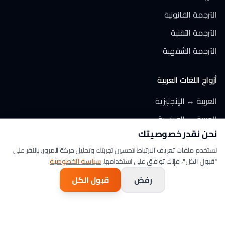
الترجمة القانونية
الترجمة التقنية
الترجمة الشفهية
أزواج اللغات العربية
العربية ↔ الإنجليزية
العربية ↔ الفرنسية
نحن نقدر خصوصيتك
العربية ↔ الألمانية
نستخدم ملفات تعريف الارتباط لتحسين تجربتك وتحليل حركة المرور. بالنقر على
العربية ↔ الإسبانية
"قبول الكل"، فإنك توافق على استخدامها.
سياسة الخصوصية
.
العربية ↔ الإيطالية
رفض
قبول الكل
العربية ↔ الهولندية
العربية ↔ التركية