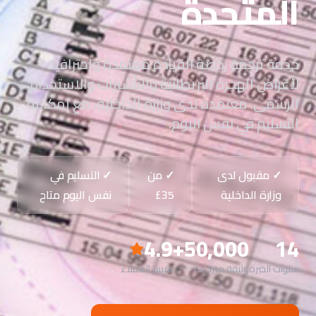
المتحدة
خدمة ترجمة رخصة القيادة معتمدة واحترافية
لأغراض الهجرة البريطانية والتأشيرات والاستخدام
الرسمي. معتمدة لدى وزارة الداخلية، مع إمكانية
التسليم في نفس اليوم.
✓ مقبول لدى
✓ من
✓ التسليم في
وزارة الداخلية
نفس اليوم متاح
4.9
50,000+
14
سنوات الخبرة
وثيقة مترجمة
تقييم العملاء