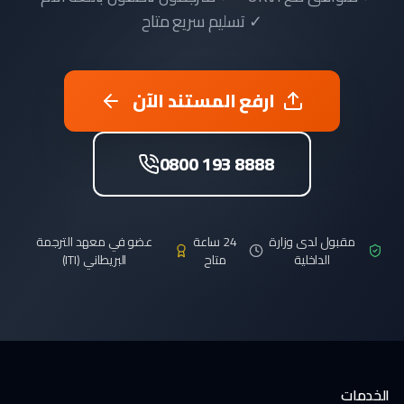
✓ تسليم سريع متاح
ارفع المستند الآن
0800 193 8888
مقبول لدى وزارة
24 ساعة
عضو في معهد الترجمة
الداخلية
متاح
البريطاني (ITI)
الخدمات