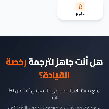
دبلوم
هل أنت جاهز لترجمة
رخصة
القيادة؟
ارفع مستندك واحصل على السعر في أقل من 60
ثانية
✓ متوافق مع UKVI • ✓ مترجمون ناطقون باللغة الأم •