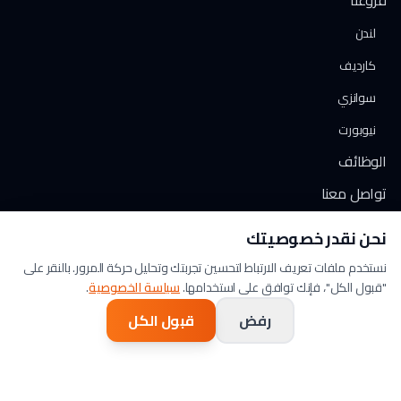
فروعنا
لندن
كارديف
سوانزي
نيوبورت
الوظائف
تواصل معنا
نحن نقدر خصوصيتك
الدعم
نستخدم ملفات تعريف الارتباط لتحسين تجربتك وتحليل حركة المرور. بالنقر على
0800 193 8888
"قبول الكل"، فإنك توافق على استخدامها.
سياسة الخصوصية
.
الموارد
رفض
قبول الكل
المدونة
تتبع طلبك