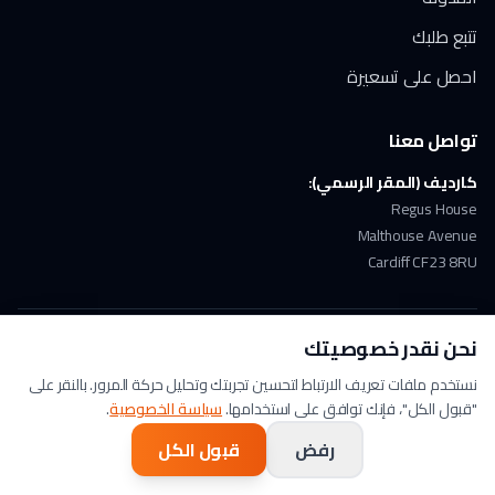
تتبع طلبك
احصل على تسعيرة
تواصل معنا
كارديف (المقر الرسمي):
Regus House
Malthouse Avenue
Cardiff CF23 8RU
نحن نقدر خصوصيتك
ملتزمون بـ GDPR
دفع آمن
حاصلون على ISO 17100
نستخدم ملفات تعريف الارتباط لتحسين تجربتك وتحليل حركة المرور. بالنقر على
"قبول الكل"، فإنك توافق على استخدامها.
سياسة الخصوصية
.
© 2026 Arabic Translation UK. جميع الحقوق محفوظة. | A
Lingo Service
Company |
سياسة الخصوصية
|
الشروط والأحكام
رفض
قبول الكل
تابعنا على LinkedIn
تابعنا على X
شاهدنا على YouTube