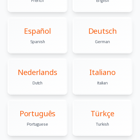
French
English
Español
Deutsch
Spanish
German
Nederlands
Italiano
Dutch
Italian
Português
Türkçe
Portuguese
Turkish