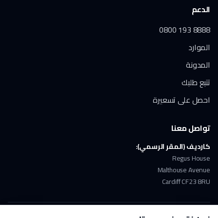
الدعم
0800 193 8888
الموارد
المدونة
تتبع طلبك
احصل على تسعيرة
تواصل معنا
كارديف (المقر الرسمي):
Regus House
Malthouse Avenue
Cardiff CF23 8RU
ملتزمون بـ GDPR
دفع آمن
حاصلون على ISO 17100