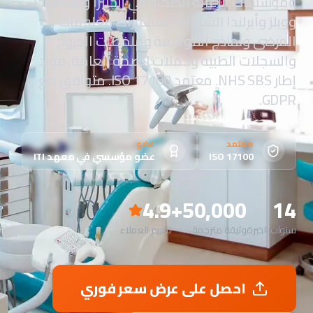
ومؤسسات الرعاية الصحية في إنجلترا واسكتلندا
وويلز وأيرلندا الشمالية. منشورات معلومات
المرضى ونماذج الموافقة وملخصات الخروج
والسجلات الطبية وحملات الصحة العامة. مورد
إطار NHS SBS. معتمد ISO 17100. متوافق مع
GDPR.
معتمد
عضو
ISO 17100
عضو مؤسسي في معهد ITI
4.9
50,000+
14
سنوات الخبرة
وثيقة مترجمة
تقييم العملاء
احصل على عرض سعر فوري