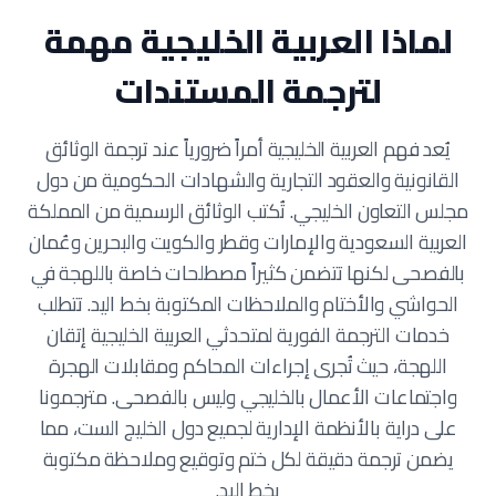
لماذا العربية الخليجية مهمة
لترجمة المستندات
يُعد فهم العربية الخليجية أمراً ضرورياً عند ترجمة الوثائق
القانونية والعقود التجارية والشهادات الحكومية من دول
مجلس التعاون الخليجي. تُكتب الوثائق الرسمية من المملكة
العربية السعودية والإمارات وقطر والكويت والبحرين وعُمان
بالفصحى لكنها تتضمن كثيراً مصطلحات خاصة باللهجة في
الحواشي والأختام والملاحظات المكتوبة بخط اليد. تتطلب
خدمات الترجمة الفورية لمتحدثي العربية الخليجية إتقان
اللهجة، حيث تُجرى إجراءات المحاكم ومقابلات الهجرة
واجتماعات الأعمال بالخليجي وليس بالفصحى. مترجمونا
على دراية بالأنظمة الإدارية لجميع دول الخليج الست، مما
يضمن ترجمة دقيقة لكل ختم وتوقيع وملاحظة مكتوبة
بخط اليد.