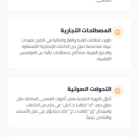
الفصحى.
المصطلحات التجارية
طورت قطاعات النفط والغاز والمالية في الخليج مفردات
عربية متخصصة تمزج بين الكلمات الإنجليزية المُستعارة
والجذور العربية، مما أنتج مصطلحات غائبة عن القواميس
القياسية.
التحولات الصوتية
تُحوّل اللهجة الخليجية بعض أصوات الفصحى الساكنة، مثل
نطق حرف "ك" (كاف) كـ"تش" في كثير من الكلمات،
واستبدال "ق" (قاف) بـ"ج" (گ)، مما يؤثر على نقل الأسماء
والأماكن حرفياً.