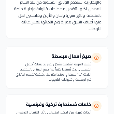
والإنجليزية. تستخدم الوثائق المكتوبة من بلاد الشام
الفصحى لكنها تتضمن مصطلحات قانونية وإدارية خاصة
بالمنطقة. وثائق سوريا ولبنان والأردن وفلسطين لكل
منها أعراف تنسيق مميزة رغم انتمائها لنفس عائلة
اللهجات.
صيغ أفعال مبسطة
تُبسّط العربية الشامية بشكل كبير تصريفات أفعال
الفصحى، حيث تُسقط كثيراً من صيغ المثنى وتستخدم
البادئة "ب" للمضارع. وهذا يؤثر على كيفية تفسير الوثائق
غير الرسمية وشهادات الشهود.
كلمات مُستعارة تركية وفرنسية
أدخلت قرون من الحكم العثماني وتأثير الانتداب الفرنسي