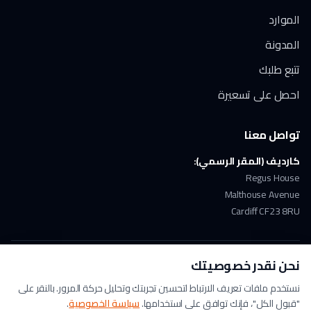
الموارد
المدونة
تتبع طلبك
احصل على تسعيرة
تواصل معنا
كارديف (المقر الرسمي):
Regus House
Malthouse Avenue
Cardiff CF23 8RU
نحن نقدر خصوصيتك
ملتزمون بـ GDPR
دفع آمن
حاصلون على ISO 17100
نستخدم ملفات تعريف الارتباط لتحسين تجربتك وتحليل حركة المرور. بالنقر على
"قبول الكل"، فإنك توافق على استخدامها.
سياسة الخصوصية
.
© 2026 Arabic Translation UK. جميع الحقوق محفوظة. | A
Lingo Service