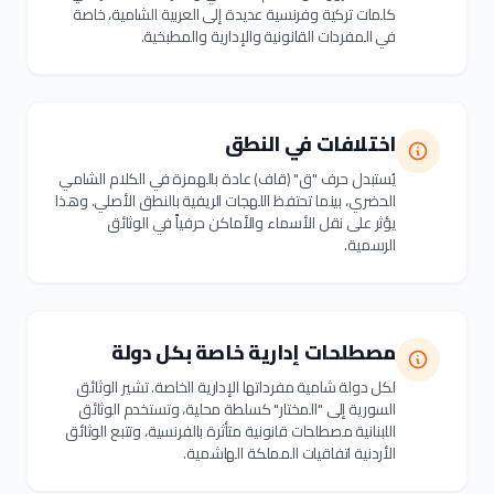
كلمات تركية وفرنسية عديدة إلى العربية الشامية، خاصة
في المفردات القانونية والإدارية والمطبخية.
اختلافات في النطق
يُستبدل حرف "ق" (قاف) عادة بالهمزة في الكلام الشامي
الحضري، بينما تحتفظ اللهجات الريفية بالنطق الأصلي. وهذا
يؤثر على نقل الأسماء والأماكن حرفياً في الوثائق
الرسمية.
مصطلحات إدارية خاصة بكل دولة
لكل دولة شامية مفرداتها الإدارية الخاصة. تشير الوثائق
السورية إلى "المختار" كسلطة محلية، وتستخدم الوثائق
اللبنانية مصطلحات قانونية متأثرة بالفرنسية، وتتبع الوثائق
الأردنية اتفاقيات المملكة الهاشمية.