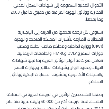
الأحوال المدنية السعودية إلى شهادات السجل المدني
المصرية ووثائق الهوية العراقية من حقبتي ما قبل 2003
وما بعدها.
تستوفي كل ترجمة نقدمها من العربية إلى الإنجليزية
المتطلبات الصارمة لتأشيرات المملكة المتحدة والهجرة
(UKVI) ووزارة الداخلية ومحاكم صاحب الجلالة ومكتب
جوازات السفر وDVLA وHMRC والجامعات البريطانية.
نتعامل مع كافة أنواع الوثائق العربية بما فيها شهادات
الميلاد وعقود الزواج وشهادات الطلاق وجوازات السفر
والسجلات الأكاديمية وكشوف الحسابات البنكية ووثائق
المحاكم.
بصفتنا المتخصصين الرائدين في الترجمة العربية في المملكة
المتحدة، قمنا بترجمة أكثر من 50,000 وثيقة عربية منذ عام
2012. مترجمونا متحدثون أصليون للعربية ذوو خبرة في