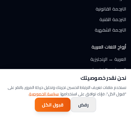
الترجمة القانونية
الترجمة التقنية
الترجمة الشفهية
أزواج اللغات العربية
العربية ↔ الإنجليزية
العربية ↔ الفرنسية
نحن نقدر خصوصيتك
العربية ↔ الألمانية
نستخدم ملفات تعريف الارتباط لتحسين تجربتك وتحليل حركة المرور. بالنقر على
العربية ↔ الإسبانية
"قبول الكل"، فإنك توافق على استخدامها.
سياسة الخصوصية
.
العربية ↔ الإيطالية
رفض
قبول الكل
العربية ↔ الهولندية
العربية ↔ التركية