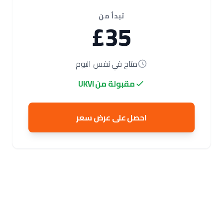
تبدأ من
£35
متاح في نفس اليوم
مقبولة من UKVI
احصل على عرض سعر