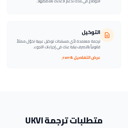
الأوضاع في بلدك تدعم ادعاءك بالاضطهاد.
التوكيل
ترجمة معتمدة لأي مستندات توكيل عربية تخوّل ممثلاً
قانونياً بالتصرف نيابة عنك في إجراءات اللجوء.
عرض التفاصيل &rarr;
متطلبات ترجمة UKVI