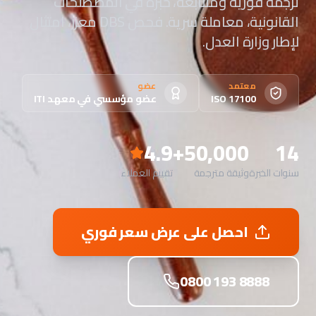
ترجمة فورية ومتتابعة، خبرة في المصطلحات
القانونية، معاملة سرية. فحص DBS معزز، امتثال
لإطار وزارة العدل.
معتمد
عضو
ISO 17100
عضو مؤسسي في معهد ITI
4.9
50,000+
14
سنوات الخبرة
وثيقة مترجمة
تقييم العملاء
احصل على عرض سعر فوري
0800 193 8888