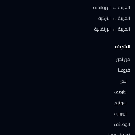
العربية ↔ الهولندية
العربية ↔ التركية
العربية ↔ البرتغالية
الشركة
من نحن
فروعنا
لندن
كارديف
سوانزي
نيوبورت
الوظائف