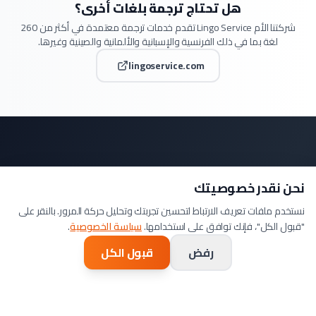
هل تحتاج ترجمة بلغات أخرى؟
شركتنا الأم Lingo Service تقدم خدمات ترجمة معتمدة في أكثر من 260
لغة بما في ذلك الفرنسية والإسبانية والألمانية والصينية وغيرها.
lingoservice.com
نحن نقدر خصوصيتك
هل أنت مستعد لترجمة
نستخدم ملفات تعريف الارتباط لتحسين تجربتك وتحليل حركة المرور. بالنقر على
وثيقتك العربية؟
"قبول الكل"، فإنك توافق على استخدامها.
سياسة الخصوصية
.
رفض
قبول الكل
ارفع وثيقتك العربية واحصل على تسعيرة