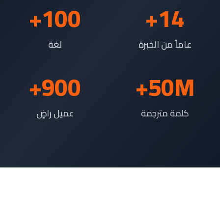
+
100
+
14
عاماً من الخبرة
لغة
+
900
50
M+
كلمة مترجمة
عميل راضٍ