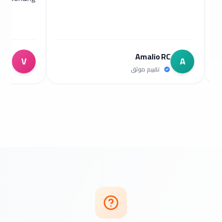
 Quintero
Amalio RC
V
A
تقييم موثق
تقييم م