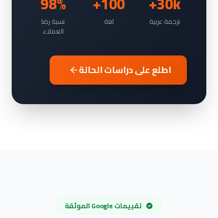
98%
100+
30k+
ترجمة عربية
لغة
نسبة رضا
العملاء
اطلع على دراسات الحالة
تقييمات Google الموثقة