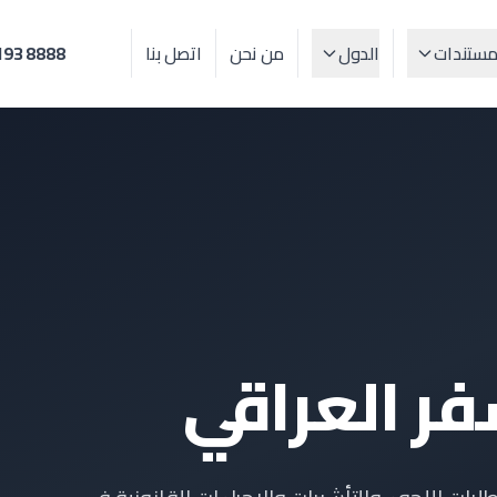
مستندات
الدول
من نحن
اتصل بنا
193 8888
فر العراقي