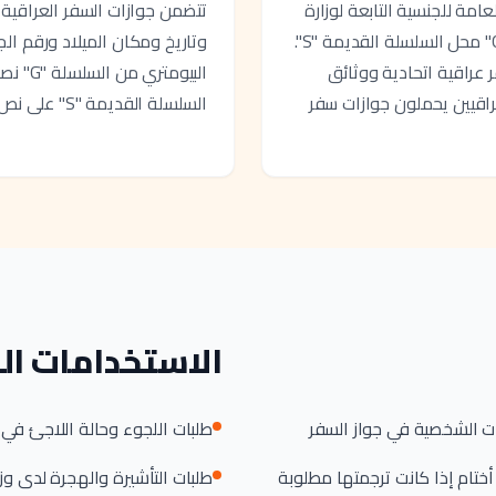
امة للجنسية التابعة لوزارة
تتضمن جوازات السفر العراقية ا
الداخلية. حلت السلسلة البيومترية الحالية "G" محل السلسلة القديمة "S".
وتاريخ ومكان الميلاد ورقم ال
عراقية اتحادية ووثائق
البيومتر
عراقيين يحملون جوازات سفر
السلسلة القديمة "S" على نص بالعربية فقط بشكل أكبر.
الاستخدامات ال
ت الشخصية في جواز السفر
طلبات اللجوء وحالة اللاجئ في
ختام إذا كانت ترجمتها مطلوبة
طلبات التأشيرة والهجرة لدى وزا