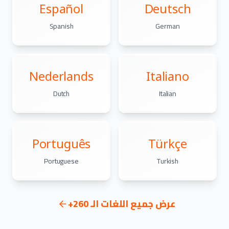
Español
Deutsch
Spanish
German
Nederlands
Italiano
Dutch
Italian
Português
Türkçe
Portuguese
Turkish
عرض جميع اللغات الـ 260+