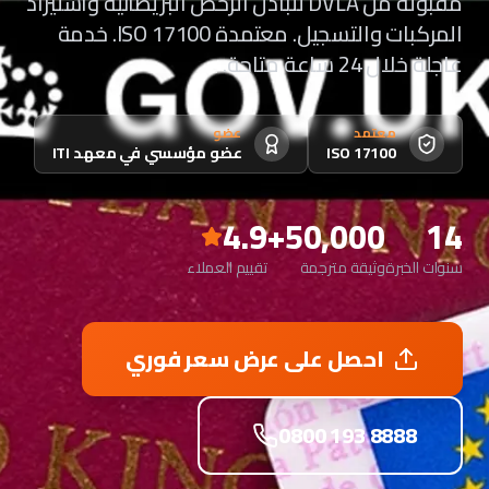
مقبولة من DVLA لتبادل الرخص البريطانية واستيراد
المركبات والتسجيل. معتمدة ISO 17100. خدمة
عاجلة خلال 24 ساعة متاحة.
معتمد
عضو
ISO 17100
عضو مؤسسي في معهد ITI
4.9
50,000+
14
سنوات الخبرة
وثيقة مترجمة
تقييم العملاء
احصل على عرض سعر فوري
0800 193 8888