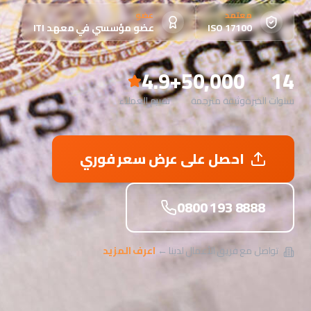
معتمد
عضو
ISO 17100
عضو مؤسسي في معهد ITI
4.9
50,000+
14
سنوات الخبرة
وثيقة مترجمة
تقييم العملاء
احصل على عرض سعر فوري
0800 193 8888
تواصل مع فريق الأعمال لدينا ←
اعرف المزيد