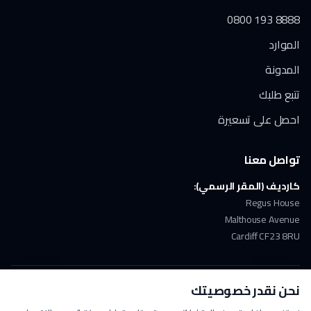
0800 193 8888
الموارد
المدونة
تتبع طلبك
احصل على تسعيرة
تواصل معنا
كارديف (المقر الرسمي):
Regus House
Malthouse Avenue
Cardiff CF23 8RU
نحن نقدر خصوصيتك
ملتزمون بـ GDPR
دفع آمن
حاصلون على ISO 17100