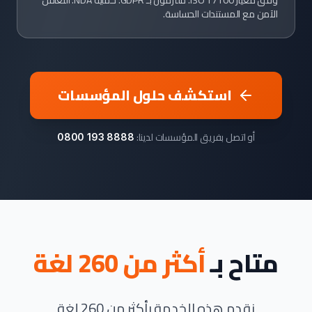
وفق معيار ISO 17100. ملتزمون بـ GDPR. حماية NDA. التعامل
الآمن مع المستندات الحساسة.
استكشف حلول المؤسسات
أو اتصل بفريق المؤسسات لدينا:
0800 193 8888
متاح بـ
أكثر من 260 لغة
نقدم هذه الخدمة بأكثر من 260 لغة