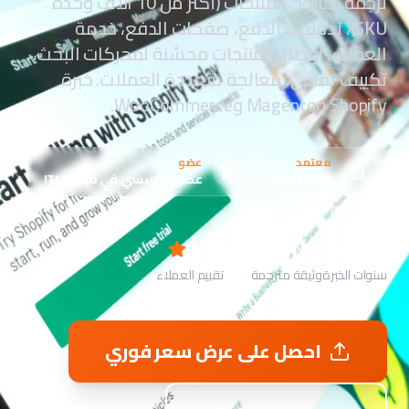
ترجمة كتالوج المنتجات (أكثر من 10 آلاف وحدة
SKU)، تدفقات الدفع، صفحات الدفع، خدمة
العملاء. أوصاف منتجات محسَّنة لمحركات البحث،
تكييف ثقافي، معالجة متعددة العملات. خبرة
Shopify وMagento وWooCommerce.
معتمد
عضو
ISO 17100
عضو مؤسسي في معهد ITI
4.9
50,000+
14
سنوات الخبرة
وثيقة مترجمة
تقييم العملاء
احصل على عرض سعر فوري