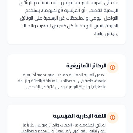
متحدثي العربية الشرقية فهمها. بينما تستخدم الوثائق
الرسمية الفصحى أو الفرنسية (أو كليهما)، يستخدم
التواصل اليومي والملاحظات غير الرسمية على الوثائق
الدارجة. تتباين اللهجة بشكل كبير بين المغرب والجزائر
وتونس وليبيا.
الركائز الأمازيغية
تتضمن العربية المغاربية مفردات وبنى نحوية أمازيغية
واسعة، خاصة في المصطلحات المتعلقة بالعائلة والزراعة
والجغرافيا والحياة اليومية، وهي غائبة عن الفصحى.
اللغة الإدارية الفرنسية
الوثائق الحكومية من المغرب والجزائر وتونس كثيراً ما
تكون ثنائية اللغة (عربي/فرنسي) أو تستخدم مصطلحات