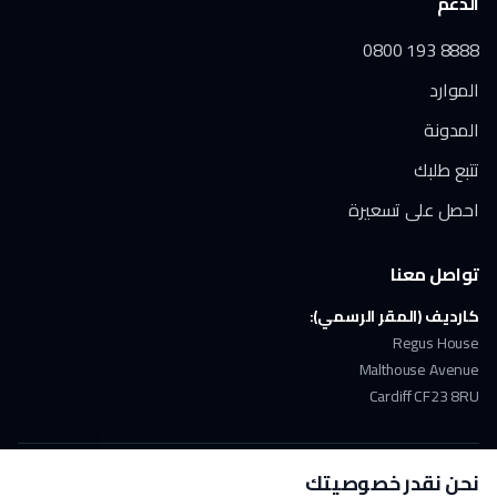
الدعم
0800 193 8888
الموارد
المدونة
تتبع طلبك
احصل على تسعيرة
تواصل معنا
كارديف (المقر الرسمي):
Regus House
Malthouse Avenue
Cardiff CF23 8RU
نحن نقدر خصوصيتك
ملتزمون بـ GDPR
دفع آمن
حاصلون على ISO 17100