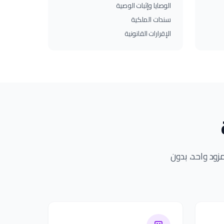
الوصايا وإثبات الوصية
سندات الملكية
الإقرارات القانونية
 خطوة من العملية - من الترجمة المعتمدة إلى التوثيق وأبوستيل FCDO. مزود واحد، بدون