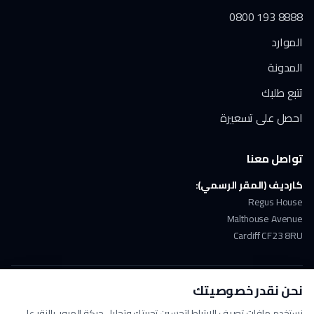
0800 193 8888
الموارد
المدونة
تتبع طلبك
احصل على تسعيرة
تواصل معنا
كارديف (المقر الرسمي):
Regus House
Malthouse Avenue
Cardiff CF23 8RU
نحن نقدر خصوصيتك
ملتزمون بـ GDPR
دفع آمن
حاصلون على ISO 17100
نستخدم ملفات تعريف الارتباط لتحسين تجربتك وتحليل حركة المرور. بالنقر على