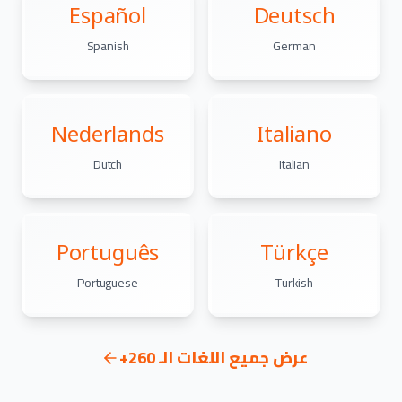
Español
Deutsch
Spanish
German
Nederlands
Italiano
Dutch
Italian
Português
Türkçe
Portuguese
Turkish
عرض جميع اللغات الـ 260+