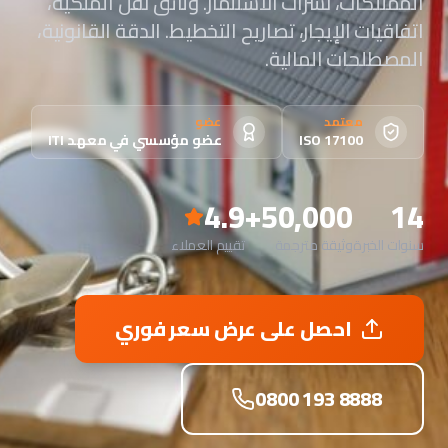
الممتلكات، نشرات الاستثمار. وثائق نقل الملكية،
اتفاقيات الإيجار، تصاريح التخطيط. الدقة القانونية،
المصطلحات المالية.
معتمد
عضو
ISO 17100
عضو مؤسسي في معهد ITI
4.9
50,000+
14
سنوات الخبرة
وثيقة مترجمة
تقييم العملاء
احصل على عرض سعر فوري
0800 193 8888