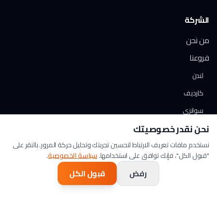
الشركة
من نحن
فروعنا
لندن
كارديف
سوانزي
نحن نقدر خصوصيتك
نيوبورت
الوظائف
نستخدم ملفات تعريف الارتباط لتحسين تجربتك وتحليل حركة المرور. بالنقر على
"قبول الكل"، فإنك توافق على استخدامها.
سياسة الخصوصية
.
تواصل معنا
رفض
قبول الكل
الدعم
0800 193 8888