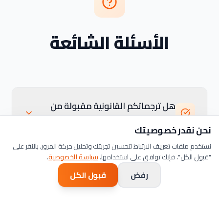
الأسئلة الشائعة
هل ترجماتكم القانونية مقبولة من
محاكم كارديف؟
نحن نقدر خصوصيتك
نستخدم ملفات تعريف الارتباط لتحسين تجربتك وتحليل حركة المرور. بالنقر على
"قبول الكل"، فإنك توافق على استخدامها.
سياسة الخصوصية
.
هل تقدمون ترجمة قانونية ثنائية اللغة
رفض
قبول الكل
(إنجليزية-ويلزية)؟