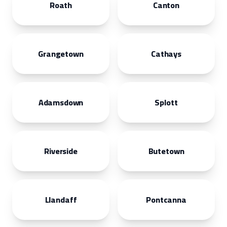
Roath
Canton
Grangetown
Cathays
Adamsdown
Splott
Riverside
Butetown
Llandaff
Pontcanna