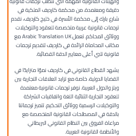
والهيئات القانونية المهمة التي تتطلب ترجمات قانونية
دقيقة ومعتمدة. من محكمة كارديف الملكية في
شارع بارك إلى محكمة الأسرة في خليج كارديف، نقدم
ترجمات قانونية عربية متخصصة للعقود والتوكيلات
ووثائق المحاكم. تعمل Arabic Translation UK مع
مكاتب المحاماة الرائدة في كارديف لتقديم ترجمات
قانونية تلبي أعلى معايير الدقة القضائية.
يشهد القطاع القانوني في كارديف نموًا متزايدًا في
القضايا الدولية، خاصة مع تزايد العلاقات التجارية بين
ويلز والدول العربية. نوفر ترجمات قانونية معتمدة
للعقود التجارية الثنائية اللغة واتفاقيات الشراكة
والتوكيلات الرسمية ووثائق التحكيم. تتميز ترجماتنا
بالدقة في المصطلحات القانونية المتخصصة مع
مراعاة الفروق بين النظام القانوني البريطاني
والأنظمة القانونية العربية.