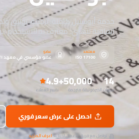
اتفاقية لاهاي. معترف به للاستخدام ا
معتمد
عضو
ISO 17100
عضو مؤسسي في معهد ITI
4.9
50,000+
14
سنوات الخبرة
وثيقة مترجمة
تقييم العملاء
احصل على عرض سعر فوري
تواصل مع فريق الأعمال لدينا ←
اعرف المزيد