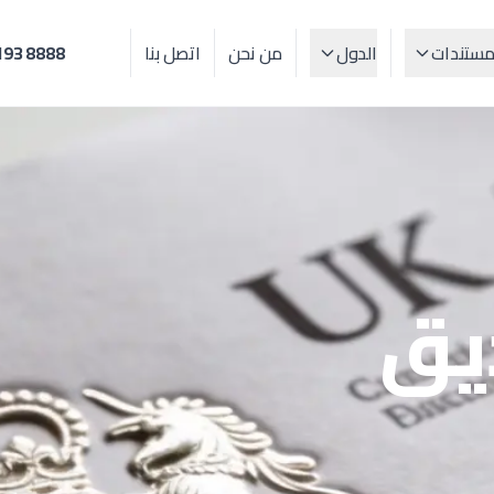
مستندات
الدول
من نحن
اتصل بنا
193 8888
يق