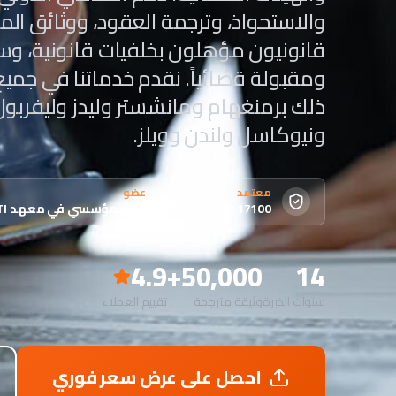
والاستحواذ، وترجمة العقود، ووثائق الم
قانونيون مؤهلون بخلفيات قانونية، وس
ومقبولة قضائياً. نقدم خدماتنا في جميع
ذلك برمنغهام ومانشستر وليدز وليفربو
ونيوكاسل ولندن وويلز.
معتمد
عضو
ISO 17100
عضو مؤسسي في معهد ITI
4.9
50,000+
14
سنوات الخبرة
وثيقة مترجمة
تقييم العملاء
احصل على عرض سعر فوري