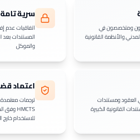
سرية تامة
قون ومتخصصون في
والمدني والأنظمة القانونية
المستندات بعد ان
والموكل
اعتماد قض
ي العقود ومستندات
ترجمات معتمدة و
HMCTS وف
للاستخدام خارج ا