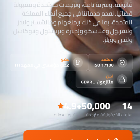
قانونية، وسرية تامة، وترجمات معتمدة ومقبولة
قضائياً. نقدم خدماتنا في جميع أنحاء المملكة
المتحدة، بما في ذلك برمنغهام ومانشستر وليدز
وليفربول وغلاسكو وإدنبرة وبريستول ونيوكاسل
ولندن وويلز.
معتمد
عضو
ISO 17100
عضو مؤسسي في معهد ITI
آمن
ملتزمون بـ GDPR
4.9
50,000+
14
سنوات الخبرة
وثيقة مترجمة
تقييم العملاء