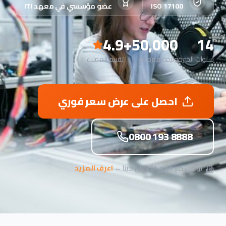
ISO 17100
عضو مؤسسي في معهد ITI
4.9
50,000+
14
سنوات الخبرة
وثيقة مترجمة
تقييم العملاء
احصل على عرض سعر فوري
0800 193 8888
تواصل مع فريق الأعمال لدينا ←
اعرف المزيد